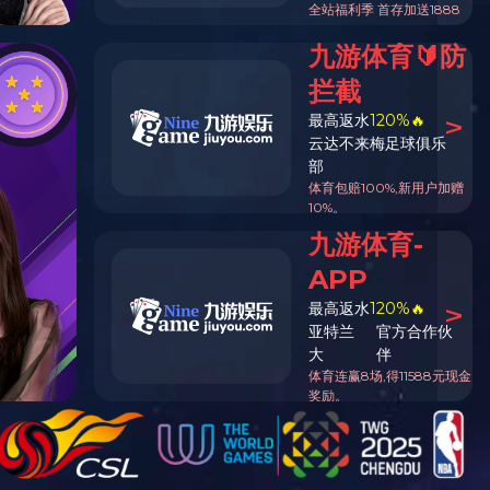
800
九游体育(中国)官方网站800x800
0x1500