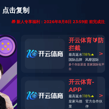
九游 SPORTS
招商加盟
九游 SPORTS
英文