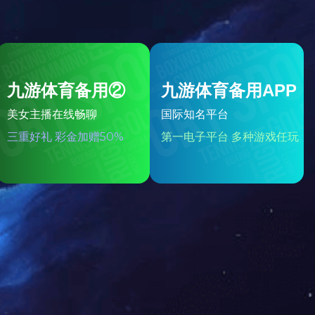
国)官方网站瓷砖，融合九游体育(中国)官方网站纹理质感
离子釉，经过高吨位压机压制成型及高温烧制，成品砖坯色
离子瓷砖的功能特性，又有九游体育(中国)官方网站的天
二维码查看3D全景图