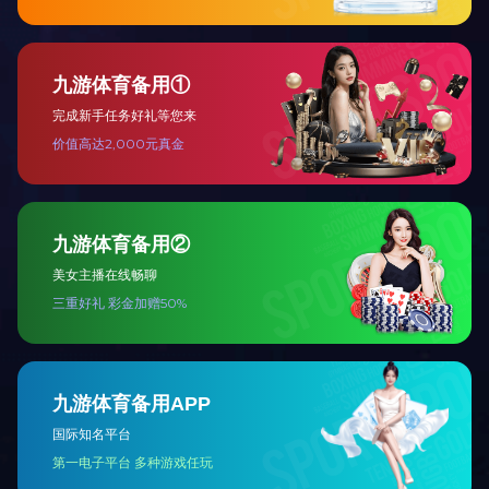
关于我们
九游 SPORTS
招商加盟
公司简介
素色600x1200
加盟优势
素色750x1500
加盟流程
九游体育(中国)官方网
站600x1200
九游体育(中国)官方网
站750x1500
九游体育(中国)官方网
站900x1800
九游体育(中国)官方网
站800x800
通体中板400x800